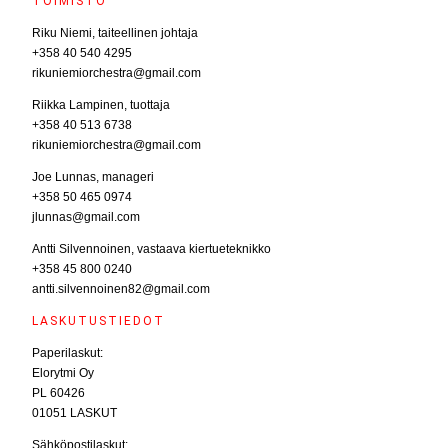
TOIMISTO
Riku Niemi, taiteellinen johtaja
+358 40 540 4295
rikuniemiorchestra@gmail.com
Riikka Lampinen, tuottaja
+358 40 513 6738
rikuniemiorchestra@gmail.com
Joe Lunnas, manageri
+358 50 465 0974
jlunnas@gmail.com
Antti Silvennoinen, vastaava kiertueteknikko
+358 45 800 0240
antti.silvennoinen82@gmail.com
LASKUTUSTIEDOT
Paperilaskut:
Elorytmi Oy
PL 60426
01051 LASKUT
Sähköpostilaskut: