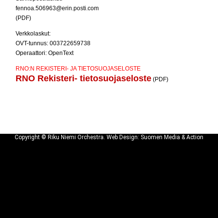
fennoa.506963@erin.posti.com
(PDF)
Verkkolaskut:
OVT-tunnus: 003722659738
Operaattori: OpenText
RNO:N REKISTERI- JA TIETOSUOJASELOSTE
RNO Rekisteri- tietosuojaseloste
(PDF)
Copyright © Riku Niemi Orchestra. Web Design: Suomen Media & Action